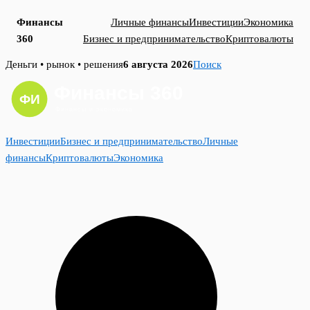
Финансы
Личные финансы
Инвестиции
Экономика
360
Бизнес и предпринимательство
Криптовалюты
Skip
Деньги • рынок • решения
6 августа 2026
Поиск
to
content
Инвестиции
Бизнес и предпринимательство
Личные
финансы
Криптовалюты
Экономика