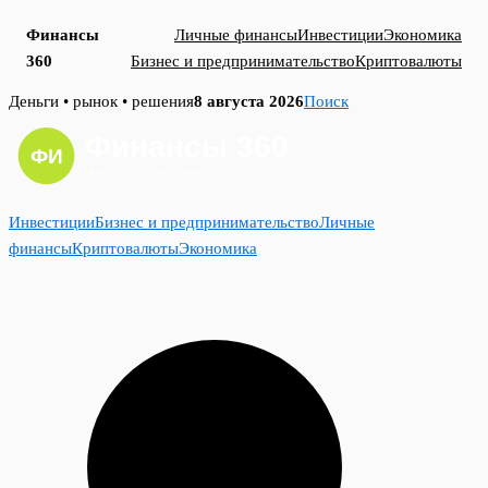
Финансы
Личные финансы
Инвестиции
Экономика
360
Бизнес и предпринимательство
Криптовалюты
Skip
Деньги • рынок • решения
8 августа 2026
Поиск
to
content
Инвестиции
Бизнес и предпринимательство
Личные
финансы
Криптовалюты
Экономика