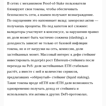
В сетях с механизмом Proof‑of‑Stake пользователи
блокируют свои токены, чтобы обеспечивать
безопасность сети, а взамен получают вознаграждение.
По ощущениям это напоминает вклад: заморозил актив —
получаешь проценты. Но под капотом всё сложнее:
валидаторы участвуют в консенсусе, за нарушения правил
их доля может быть частично сожжена (slashing), а
доходность зависит не только от базовой инфляции
токена, но и от нагрузки на сеть, комиссии, доли
застейканных монет. Массовый интерес к дефи стейкинг
инвестировать подогрёл рост Ethereum‑стейкинга после
перехода на PoS: доля застейканных ETH стабильно
растёт, а вместе с ней и количество сервисов,
предлагавших «обёрнутый» стейкинг (liquid staking).
Такие токены вроде stETH или rETH дали возможность
одновременно получать доход от стейкинга и
использовать эти активы в других DeFi‑протоколах.