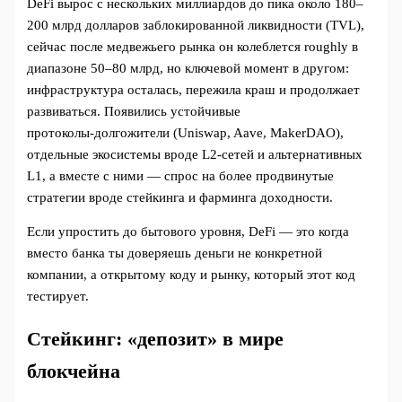
DeFi вырос с нескольких миллиардов до пика около 180–
200 млрд долларов заблокированной ликвидности (TVL),
сейчас после медвежьего рынка он колеблется roughly в
диапазоне 50–80 млрд, но ключевой момент в другом:
инфраструктура осталась, пережила краш и продолжает
развиваться. Появились устойчивые
протоколы‑долгожители (Uniswap, Aave, MakerDAO),
отдельные экосистемы вроде L2‑сетей и альтернативных
L1, а вместе с ними — спрос на более продвинутые
стратегии вроде стейкинга и фарминга доходности.
Если упростить до бытового уровня, DeFi — это когда
вместо банка ты доверяешь деньги не конкретной
компании, а открытому коду и рынку, который этот код
тестирует.
Стейкинг: «депозит» в мире
блокчейна