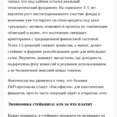
сигнал, что под хайпом остался реальный
технологический фундамент. На горизонте 3–5 лет
вероятен рост институционального участия: фонды и
компании уже тестируют on‑chain‑кредиты под залог
«реальных» активов, появляются проекты по токенизации
облигаций и валют, что постепенно связывает
крипторынок с традиционной финансовой системой.
Успех L2‑решений снижает комиссии, а значит, делает
стейкинг и фарминг рентабельными даже для небольших
сумм. Вероятно, выживут экосистемы, где доходность
подкреплена флоу комиссий и реальным использованием,
а не бесконечной эмиссией новых токенов.
Фактически мы движемся к тому, что базовые
DeFi‑протоколы станут «бэк‑офисом» для классических
финансов, просто часть операций уйдёт в открытые сети.
Экономика стейкинга: кто за что платит
Важно понимать: в стейкинге проценты не возникают из