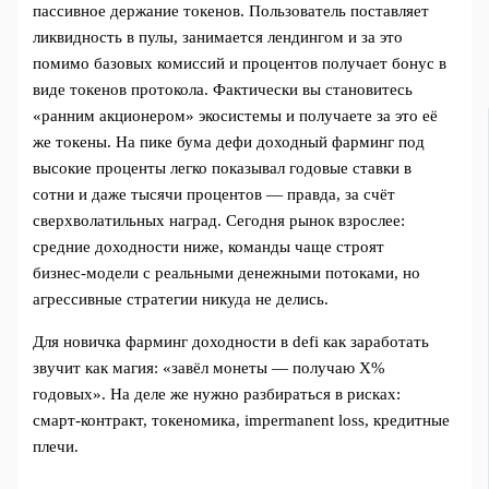
пассивное держание токенов. Пользователь поставляет
ликвидность в пулы, занимается лендингом и за это
помимо базовых комиссий и процентов получает бонус в
виде токенов протокола. Фактически вы становитесь
«ранним акционером» экосистемы и получаете за это её
же токены. На пике бумa дефи доходный фарминг под
высокие проценты легко показывал годовые ставки в
сотни и даже тысячи процентов — правда, за счёт
сверхволатильных наград. Сегодня рынок взрослее:
средние доходности ниже, команды чаще строят
бизнес‑модели с реальными денежными потоками, но
агрессивные стратегии никуда не делись.
Для новичка фарминг доходности в defi как заработать
звучит как магия: «завёл монеты — получаю X%
годовых». На деле же нужно разбираться в рисках:
смарт‑контракт, токеномика, impermanent loss, кредитные
плечи.