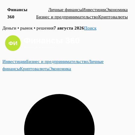
Финансы
Личные финансы
Инвестиции
Экономика
360
Бизнес и предпринимательство
Криптовалюты
Skip
Деньги • рынок • решения
7 августа 2026
Поиск
to
content
Инвестиции
Бизнес и предпринимательство
Личные
финансы
Криптовалюты
Экономика