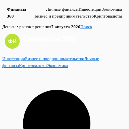
Финансы
Личные финансы
Инвестиции
Экономика
360
Бизнес и предпринимательство
Криптовалюты
Skip
Деньги • рынок • решения
7 августа 2026
Поиск
to
content
Инвестиции
Бизнес и предпринимательство
Личные
финансы
Криптовалюты
Экономика