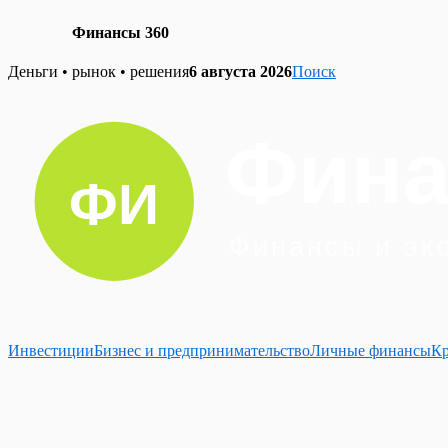
Финансы 360
Skip
Деньги • рынок • решения
6 августа 2026
Поиск
to
content
Инвестиции
Бизнес и предпринимательство
Личные финансы
К