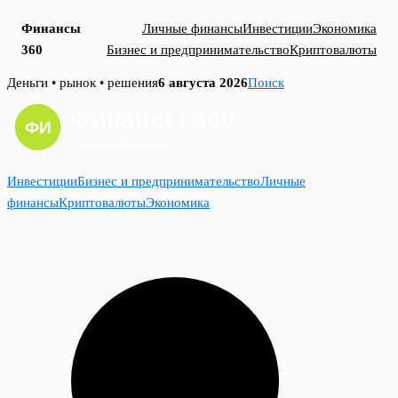
Финансы
Личные финансы
Инвестиции
Экономика
360
Бизнес и предпринимательство
Криптовалюты
Skip
Деньги • рынок • решения
6 августа 2026
Поиск
to
content
Инвестиции
Бизнес и предпринимательство
Личные
финансы
Криптовалюты
Экономика